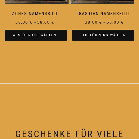
werden
werden
AGNES NAMENSBILD
BASTIAN NAMENSBILD
Preisspanne:
Preiss
–
–
38,00
€
58,00
€
38,00
€
58,00
€
38,00 €
38,00 €
AUSFÜHRUNG WÄHLEN
AUSFÜHRUNG WÄHLEN
bis
bis
58,00 €
58,00 €
Dieses
Dieses
Produkt
Produkt
weist
weist
mehrere
mehrere
Varianten
Varianten
auf.
auf.
Die
Die
Optionen
Optionen
können
können
auf
auf
der
der
Produktseite
Produktseite
GESCHENKE FÜR VIELE
gewählt
gewählt