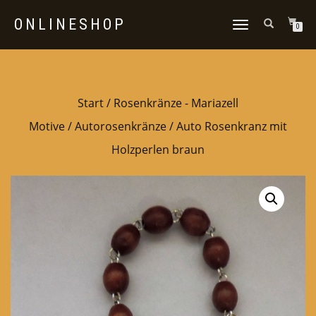
ONLINESHOP
NAVIGATION
0
UMSCHALTEN
Start
/
Rosenkränze - Mariazell
Motive
/
Autorosenkränze
/ Auto Rosenkranz mit
Holzperlen braun