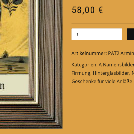
58,00
€
Artikelnummer:
PAT2 Armi
Kategorien:
A Namensbilde
Firmung
,
Hinterglasbilder
,
Geschenke für viele Anläße