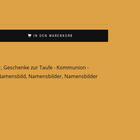
IN DEN WARENKORB
n
r
,
Geschenke zur Taufe - Kommunion -
Namensbild
,
Namensbilder
,
Namensbilder