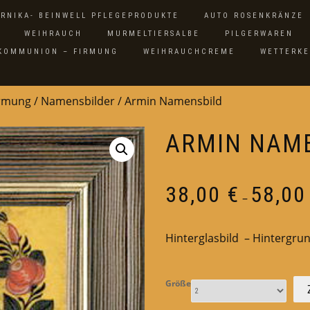
ARNIKA- BEINWELL PFLEGEPRODUKTE
AUTO ROSENKRÄNZE
WEIHRAUCH
MURMELTIERSALBE
PILGERWAREN
 KOMMUNION – FIRMUNG
WEIHRAUCHCREME
WETTERK
irmung
/
Namensbilder
/ Armin Namensbild
ARMIN NAM
38,00
€
58,0
–
Hinterglasbild – Hintergrun
Größe