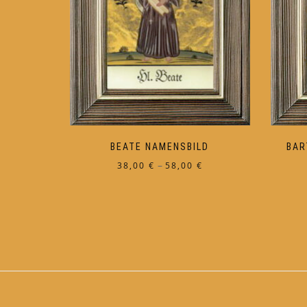
BEATE NAMENSBILD
BAR
Preisspanne:
–
38,00
€
58,00
€
38,00 €
Dieses
bis
Produkt
58,00 €
weist
mehrere
Varianten
auf.
Die
Optionen