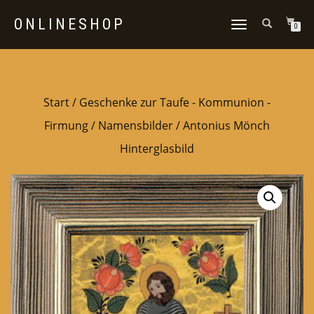
ONLINESHOP
NAVIGATION
0
UMSCHALTEN
Start
/
Geschenke zur Taufe - Kommunion -
Firmung
/
Namensbilder
/ Antonius Mönch
Hinterglasbild