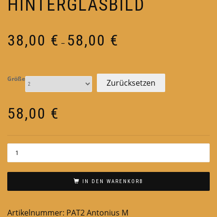
HINTERGLASBILD
Preisspanne:
38,00
€
58,00
€
–
38,00 €
bis
58,00 €
Größe
Zurücksetzen
58,00
€
IN DEN WARENKORB
Artikelnummer:
PAT2 Antonius M