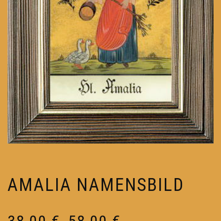
AMALIA NAMENSBILD
Preisspanne:
38,00
€
58,00
€