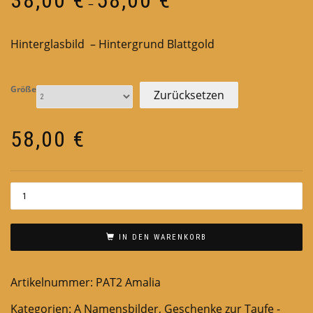
–
38,00 €
bis
Hinterglasbild – Hintergrund Blattgold
58,00 €
Größe
Zurücksetzen
58,00
€
IN DEN WARENKORB
Artikelnummer:
PAT2 Amalia
Kategorien:
A Namensbilder
,
Geschenke zur Taufe -