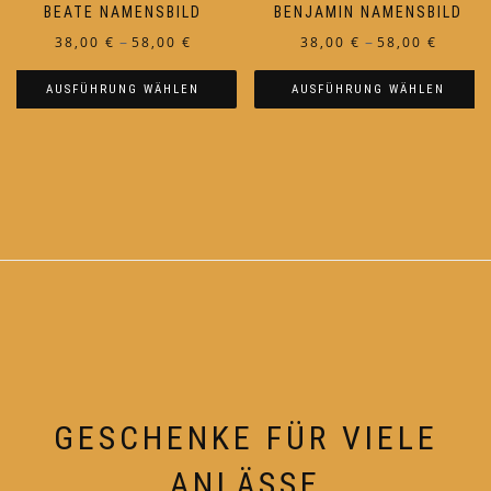
BEATE NAMENSBILD
BENJAMIN NAMENSBILD
Preisspanne:
Preiss
–
–
38,00
€
58,00
€
38,00
€
58,00
€
38,00 €
38,00 €
AUSFÜHRUNG WÄHLEN
AUSFÜHRUNG WÄHLEN
bis
bis
58,00 €
58,00 €
Dieses
Dieses
Produkt
Produkt
weist
weist
mehrere
mehrere
Varianten
Varianten
auf.
auf.
Die
Die
Optionen
Optionen
können
können
auf
auf
der
der
Produktseite
Produktseite
GESCHENKE FÜR VIELE
gewählt
gewählt
werden
werden
ANLÄSSE