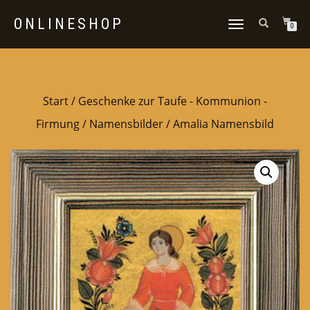
ONLINESHOP
NAVIGATION
0
UMSCHALTEN
Start
/
Geschenke zur Taufe - Kommunion -
Firmung
/
Namensbilder
/ Amalia Namensbild