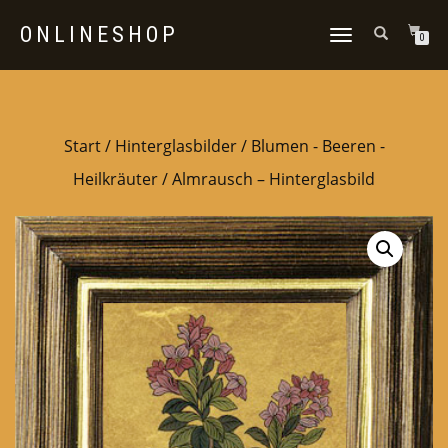
ONLINESHOP
NAVIGATION
0
UMSCHALTEN
Start
/
Hinterglasbilder
/
Blumen - Beeren -
Heilkräuter
/ Almrausch – Hinterglasbild