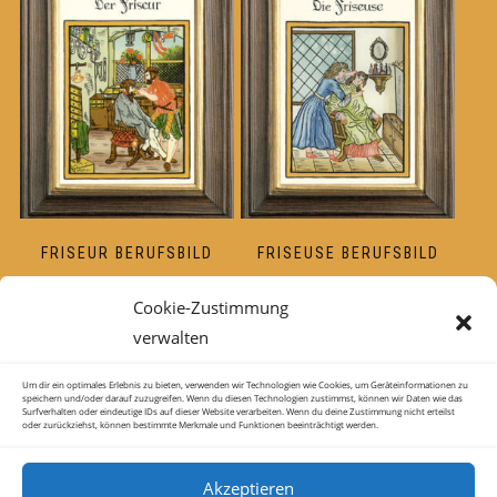
FRISEUR BERUFSBILD
FRISEUSE BERUFSBILD
67,00
€
67,00
€
Cookie-Zustimmung
verwalten
Um dir ein optimales Erlebnis zu bieten, verwenden wir Technologien wie Cookies, um Geräteinformationen zu
←
1
2
3
4
5
6
…
8
9
speichern und/oder darauf zuzugreifen. Wenn du diesen Technologien zustimmst, können wir Daten wie das
Surfverhalten oder eindeutige IDs auf dieser Website verarbeiten. Wenn du deine Zustimmung nicht erteilst
oder zurückziehst, können bestimmte Merkmale und Funktionen beeinträchtigt werden.
10
→
Akzeptieren