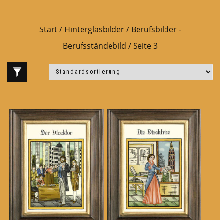
Start
/
Hinterglasbilder
/
Berufsbilder -
Berufsständebild
/ Seite 3