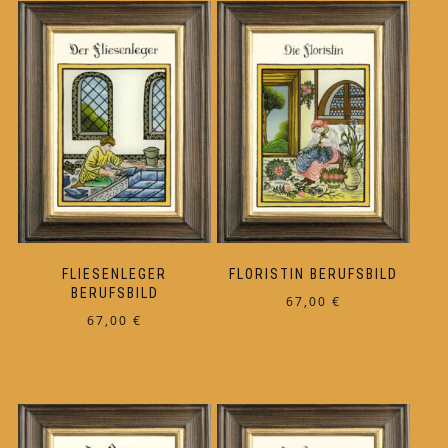
FLIESENLEGER
FLORISTIN BERUFSBILD
BERUFSBILD
67,00
€
67,00
€