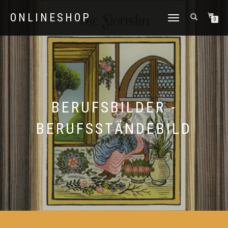
ONLINESHOP
NAVIGATION
0
UMSCHALTEN
BERUFSBILDER -
BERUFSSTÄNDEBILD