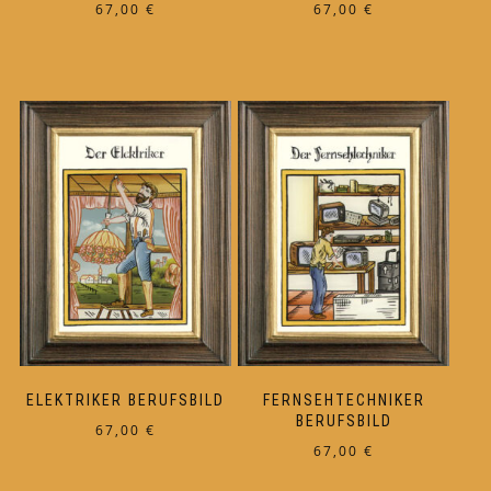
67,00
€
67,00
€
ELEKTRIKER BERUFSBILD
FERNSEHTECHNIKER
BERUFSBILD
67,00
€
67,00
€